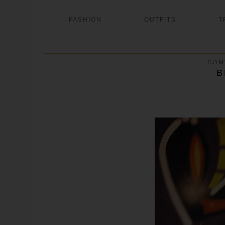
FASHION
OUTFITS
T
DOME
B