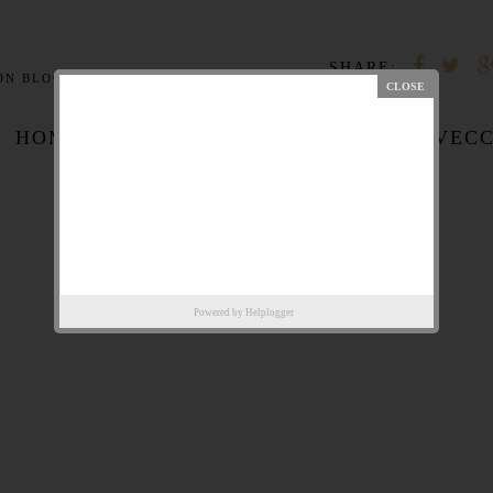
SHARE:
ON BLOG
,
FASHION NEED
,
FASHIONBLOGGER
,
STYLE
,
TOP
HOME PAGE
POST PIÙ VEC
Powered by
Helplogger