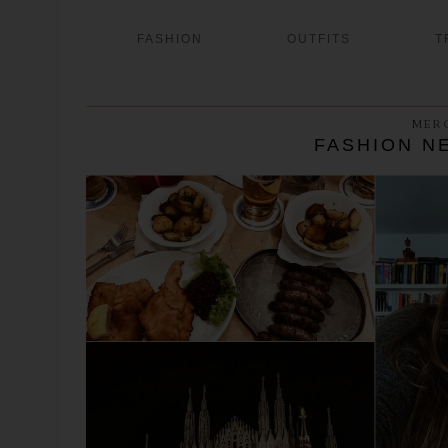
FASHION
OUTFITS
T
MERC
FASHION N