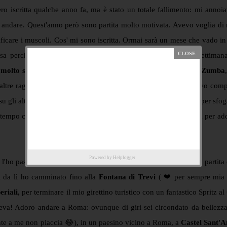
iscritta qualche anno fa, ma è stato un totale fallimento: mi annoia
 di andare. Quest'anno però sono partita molto motivata. Avevo voglia d
ficare i muscoli. Cos' mi sono iscritta. Ormai sarà un mese che vado in 
sa perché sto cercando di andare con costanza tre volte a settimana
do molto spesso GAG e Step&Tone.
Ho provato anche
Pilates e Zumba
le altre ragazze a Zumba sapevano già la coreografia e io sembravo com
 gli altri due corsi. Mi diverte molto andarci e mi serve un pò per sfog
tempo che non facevo un pò di sport (a parte gli esercizi a casa per ad
Powered by
Helplogger
'ho passato a girovagare tra le bellezze della città eterna: sono partit
 da lì ho camminato fino alla
Fontana di Trevi
( ❤️ per sempre mia p
riali,
per terminare il mio girettino turistico con un fantastico Spritz al
eva! Adoro andare a Roma: ovunque di giri sei circondato da bellezz
te a me non piaccia 😂), in un paesino vicino a Roma, a
Castel Sant'A