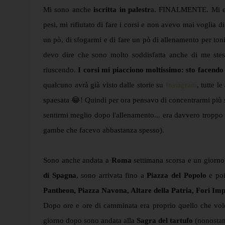
Mi sono anche
iscritta in palestr
a. FINALMENTE. Mi ero 
pesi, mi rifiutato di fare i corsi e non avevo mai voglia
un pò, di sfogarmi e di fare un pò di allenamento per toni
devo dire che sono molto soddisfatta anche di me stes
riuscendo.
I corsi mi piacciono moltissimo: sto facen
qualcuno avrà già visto dalle storie su
Instagram
, tutte 
spaesata 😂! Quindi per ora pensavo di concentrarmi più su
sentirmi meglio dopo l'allenamento... era davvero troppo 
gambe che facevo abbastanza spesso).
Sono anche andata a
Roma
settimana scorsa e un giorno l
di Spagna
, sono arrivata fino a
Piazza del Popolo
e poi
Pantheon, Piazza Navona, Altare della Patria, Fori Impe
Dopo ore e ore di camminata era proprio quello che vol
giorno dopo sono andata alla
Sagra del tartufo
(nonostan