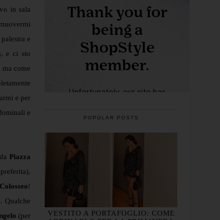
vo in sala
i muovermi
palestra e
, e ci sto
, ma come
pletamente
armi e per
dominali e
POPULAR POSTS
a da
Piazza
referita),
Colosseo
!
a. Qualche
VESTITO A PORTAFOGLIO: COME
ngelo
(per