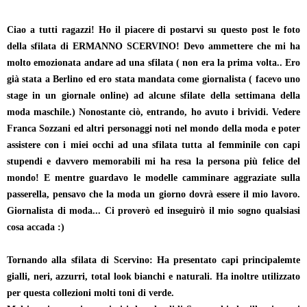
Ciao a tutti ragazzi!
Ho il piacere di postarvi su questo post le foto
della sfilata di ERMANNO SCERVINO! Devo ammettere che mi ha
molto emozionata andare ad una sfilata ( non era la prima volta.. Ero
già stata a Berlino ed ero stata mandata come giornalista ( facevo uno
stage in un giornale online) ad alcune sfilate della settimana della
moda maschile.) Nonostante ciò, entrando, ho avuto i brividi. Vedere
Franca Sozzani ed altri personaggi noti nel mondo della moda e poter
assistere con i miei occhi ad una sfilata tutta al femminile con capi
stupendi e davvero memorabili mi ha resa la persona più felice del
mondo! E mentre guardavo le modelle camminare aggraziate sulla
passerella, pensavo che la moda un giorno dovrà essere il mio lavoro.
Giornalista di moda... Ci proverò ed inseguirò il mio sogno qualsiasi
cosa accada :)
Tornando alla sfilata di Scervino: Ha presentato capi principalemte
gialli, neri, azzurri, total look bianchi e naturali. Ha inoltre utilizzato
per questa collezioni molti toni di verde.